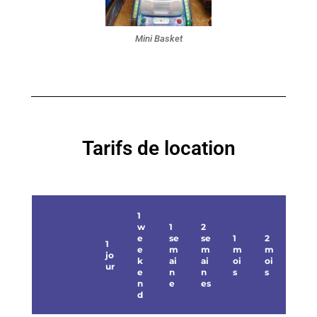
Mini Basket
Tarifs de location
1
w
1
2
e
se
se
1
2
1
e
m
m
m
m
jo
k
ai
ai
oi
oi
ur
e
n
n
s
s
n
e
es
d