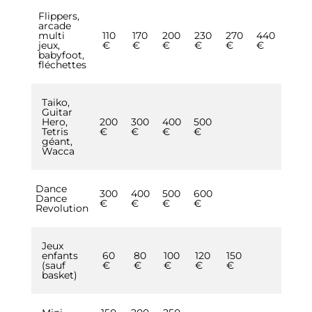
Flippers,
arcade
multi
110
170
200
230
270
440
jeux,
€
€
€
€
€
€
babyfoot,
fléchettes
Taiko,
Guitar
Hero,
200
300
400
500
Tetris
€
€
€
€
géant,
Wacca
Dance
300
400
500
600
Dance
€
€
€
€
Revolution
Jeux
enfants
60
80
100
120
150
(sauf
€
€
€
€
€
basket)